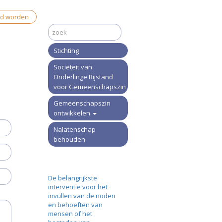
id worden
Stichting
Sociëteit van
Onderlinge Bijstand
voor Gemeenschapszin
Gemeenschapszin
ontwikkelen
Nalatenschap
behouden
De belangrijkste
interventie voor het
invullen van de noden
en behoeften van
mensen of het